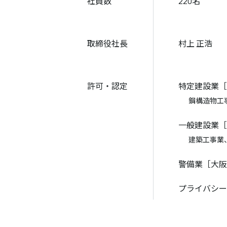
社員数
220名
取締役
社長
村上 正浩
許可・
認定
特定建設業［
鋼構造物工
一般建設業［
建築工事業
警備業［大阪
プライバシーマ