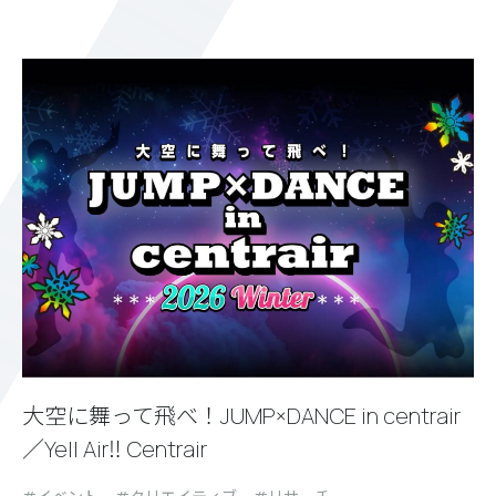
大空に舞って飛べ！JUMP×DANCE in centrair
／Yell Air‼ Centrair