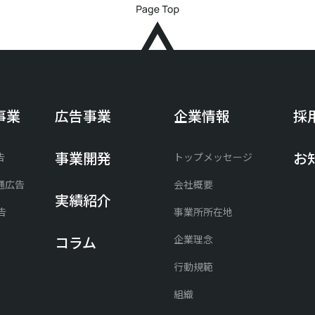
事業
広告事業
企業情報
採
事業開発
お
告
トップメッセージ
通広告
会社概要
実績紹介
告
事業所所在地
企業理念
コラム
行動規範
組織