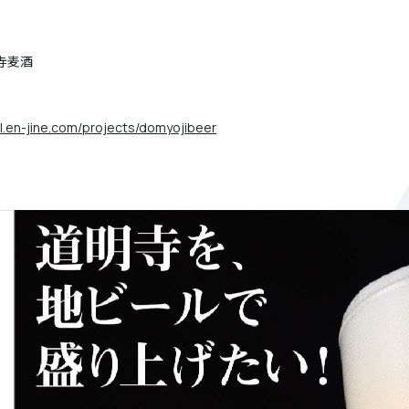
寺麦酒
rail.en-jine.com/projects/domyojibeer