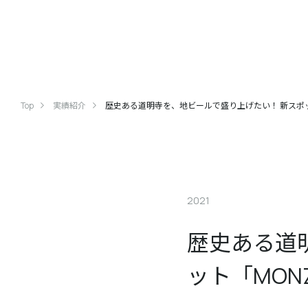
Top
実績紹介
歴史ある道明寺を、地ビールで盛り上げたい！ 新スポ
2021
歴史ある道
ット「MO