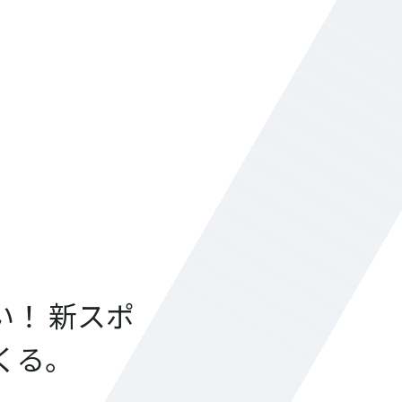
！ 新スポ
くる。