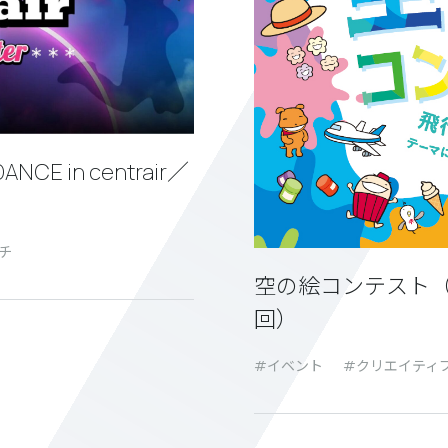
E in centrair／
チ
空の絵コンテスト（
回）
イベント
クリエイティ