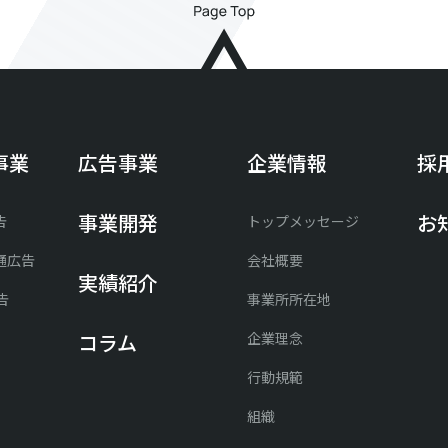
事業
広告事業
企業情報
採
事業開発
お
告
トップメッセージ
通広告
会社概要
実績紹介
告
事業所所在地
企業理念
コラム
行動規範
組織