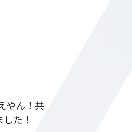
ええやん！共
ました！