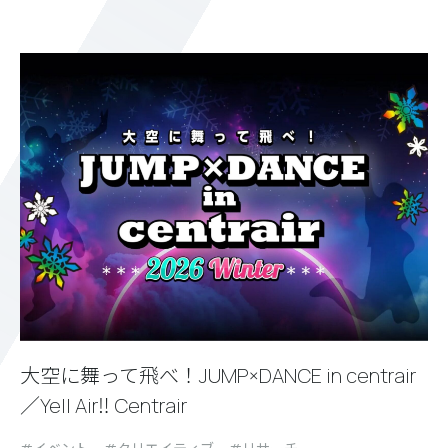
大空に舞って飛べ！JUMP×DANCE in centrair
／Yell Air‼ Centrair